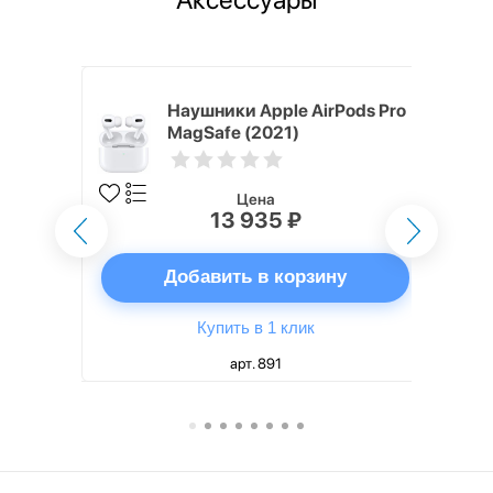
ядное
Наушники Apple AirPods Pro
g EP-
MagSafe (2021)
 быстрой
Цена
13 935 ₽
ну
Добавить в корзину
Купить в 1 клик
арт. 891