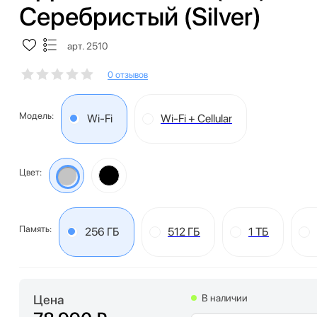
Серебристый (Silver)
арт. 2510
0 отзывов
Модель:
Wi-Fi
Wi-Fi + Cellular
Цвет:
Память:
256 ГБ
512 ГБ
1 ТБ
Цена
В наличии