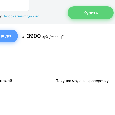
ку
Персональных данных
.
3900
кредит
от
руб./месяц*
атежей
Покупка модели в рассрочку