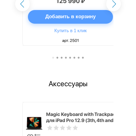
125 990 ₽
ну
Добавить в корзину
Купить в 1 клик
арт. 2501
Аксессуары
h Touch ID
Magic Keyboard with Trackpad
d русская,
для iPad Pro 12.9 (3th, 4th and
5th generation) русская,
черный