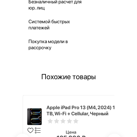
Безналичный расчет для
юр. лиц
Системой быстрых
платежей
Покупка модели в
рассрочку
Похожие товары
M4, 2024)
Apple iPad Pro 13 (M4, 2024) 1
lar,
TB, Wi-Fi + Cellular, Черный
r)
космос (Space Black)
Цена