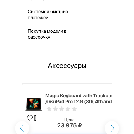
Системой быстрых
платежей
Покупка модели в
рассрочку
Аксессуары
h Touch ID
Magic Keyboard with Trackpad
d русская,
для iPad Pro 12.9 (3th, 4th and
5th generation) русская,
черный
Цена
23 975 ₽