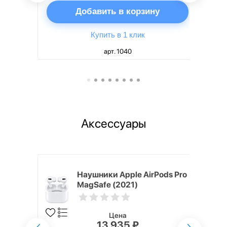
ну
Добавить в корзину
Купить в 1 клик
арт. 1040
Аксессуары
ядное
Наушники Apple AirPods Pro
g EP-
MagSafe (2021)
 быстрой
Цена
13 935 ₽