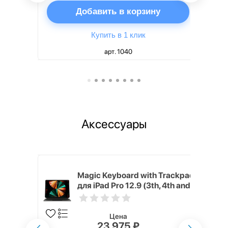
ну
Добавить в корзину
Купить в 1 клик
арт. 1040
Аксессуары
h Touch ID
Magic Keyboard with Trackpad
d русская,
для iPad Pro 12.9 (3th, 4th and
5th generation) русская,
черный
Цена
23 975 ₽