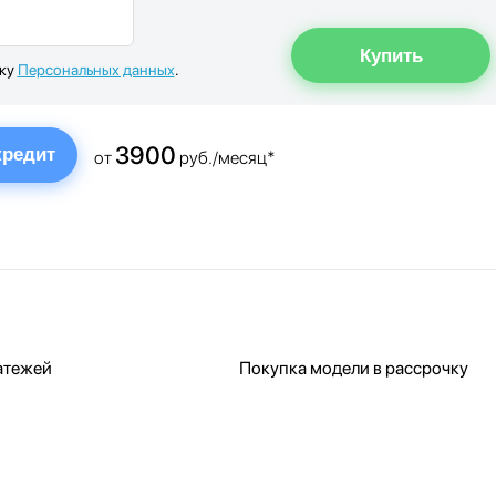
тку
Персональных данных
.
3900
кредит
от
руб./месяц*
атежей
Покупка модели в рассрочку