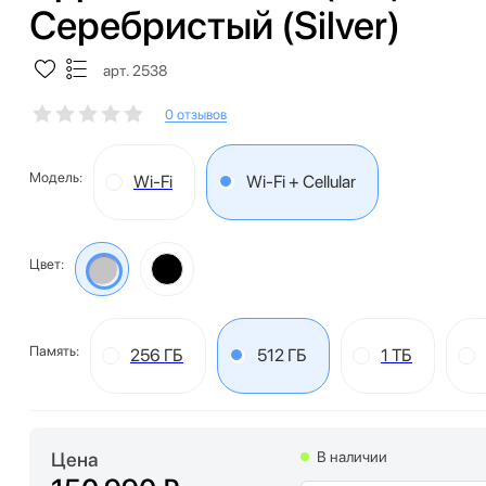
Серебристый (Silver)
арт. 2538
0 отзывов
Модель:
Wi-Fi
Wi-Fi + Cellular
Цвет:
Память:
256 ГБ
512 ГБ
1 ТБ
Цена
В наличии