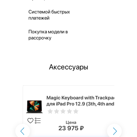
Системой быстрых
платежей
Покупка модели в
рассрочку
Аксессуары
h Touch ID
Magic Keyboard with Trackpad
d русская,
для iPad Pro 12.9 (3th, 4th and
5th generation) русская,
черный
Цена
23 975 ₽