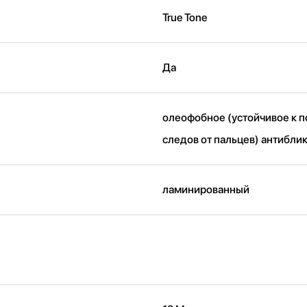
True Tone
Да
олеофобное (устойчивое к 
следов от пальцев) антибли
ламинированный