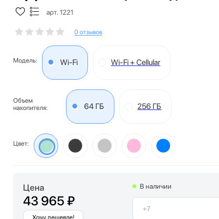
арт. 1221
0 отзывов
Модель:
Wi-Fi
Wi-Fi + Cellular
Объем
64 ГБ
256 ГБ
накопителя:
Цвет:
Цена
В наличии
43 965 ₽
Хочу дешевле!