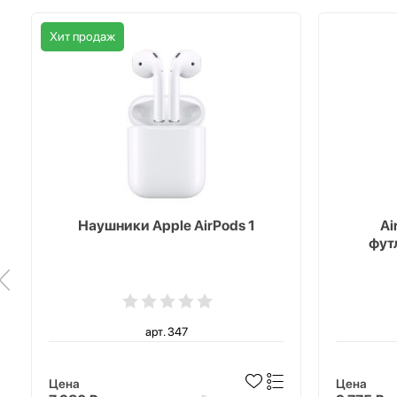
Хит продаж
Наушники Apple AirPods 1
Ai
фут
арт. 347
Цена
Цена