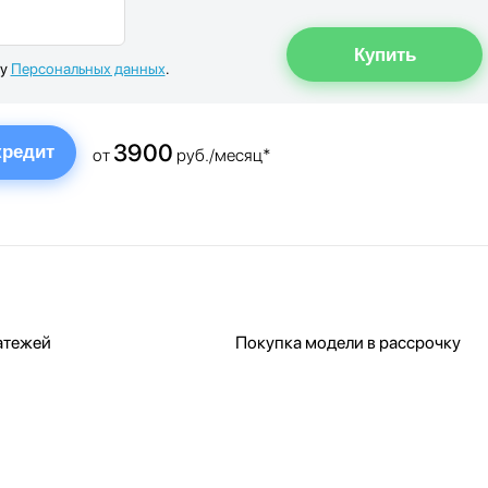
ку
Персональных данных
.
3900
кредит
от
руб./месяц*
атежей
Покупка модели в рассрочку