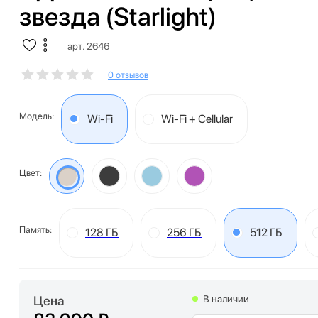
звезда (Starlight)
арт. 2646
0 отзывов
Модель:
Wi-Fi
Wi-Fi + Cellular
Цвет:
Память:
128 ГБ
256 ГБ
512 ГБ
Цена
В наличии