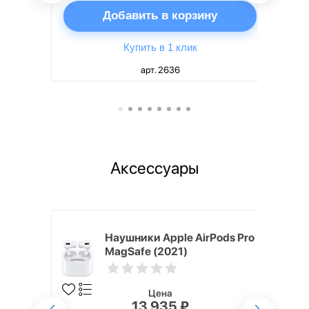
ну
Добавить в корзину
Купить в 1 клик
арт. 2636
Аксессуары
ядное
Наушники Apple AirPods Pro
g EP-
MagSafe (2021)
 быстрой
Цена
13 935 ₽