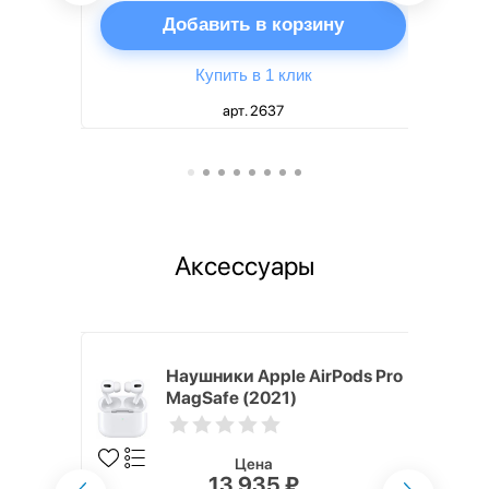
ну
Добавить в корзину
Купить в 1 клик
арт. 2637
Аксессуары
ядное
Наушники Apple AirPods Pro
g EP-
MagSafe (2021)
 быстрой
Цена
13 935 ₽