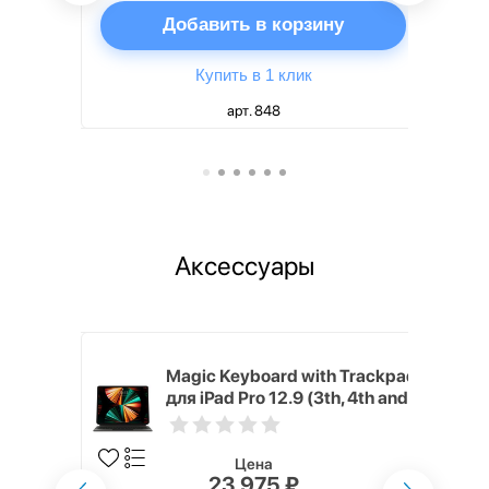
ну
Добавить в корзину
Купить в 1 клик
арт. 848
Аксессуары
h Touch ID
Magic Keyboard with Trackpad
d русская,
для iPad Pro 12.9 (3th, 4th and
5th generation) русская,
черный
Цена
23 975 ₽