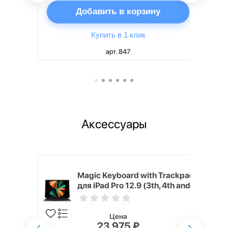
ну
Добавить в корзину
Купить в 1 клик
арт. 847
Аксессуары
h Touch ID
Magic Keyboard with Trackpad
d русская,
для iPad Pro 12.9 (3th, 4th and
5th generation) русская,
черный
Цена
23 975 ₽