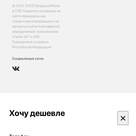
© 2013-2025 Продажа iPhone
в СПб. Сведения указанные на
сайте приведены как
справочная информация и не
являются публичной офертой,
определяемой положениями
статей 437 и 435
Гражданского кодекса
Российской Федерации
Социальные сети:
Хочу дешевле
×