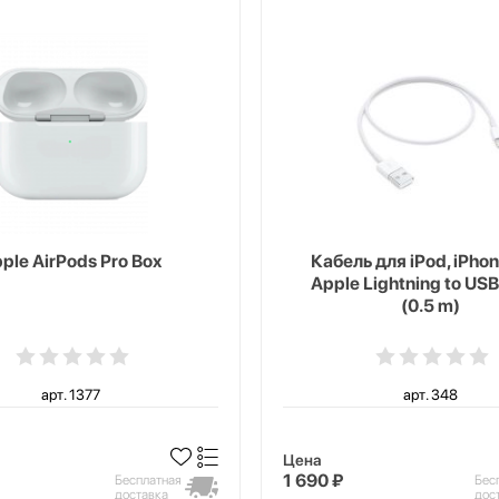
ple AirPods Pro Box
Кабель для iPod, iPhon
Apple Lightning to USB
(0.5 m)
арт. 1377
арт. 348
Цена
1 690 ₽
Бесплатная
Бес
доставка
дос