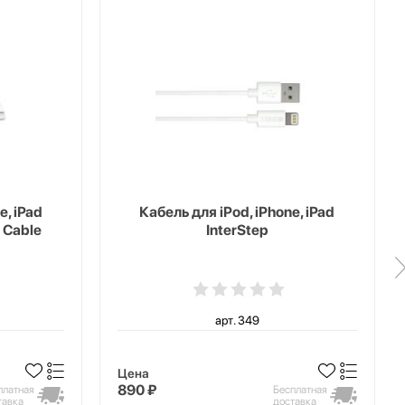
e, iPad
Кабель для iPod, iPhone, iPad
 Cable
InterStep
арт. 349
Цена
890 ₽
платная
Бесплатная
тавка
доставка