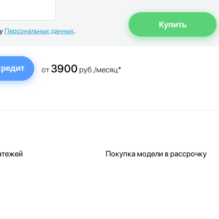
ку
Персональных данных
.
3900
кредит
от
руб./месяц*
атежей
Покупка модели в рассрочку