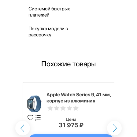
Системой быстрых
платежей
Покупка модели в
рассрочку
Похожие товары
9, 45 мм,
Apple Watch Series 9, 41 мм,
я цвета
корпус из алюминия
йлоновый
серебристого цвета,
ёмная
нейлоновый ремешок цвета
«ледяной синий»
Цена
31 975 ₽