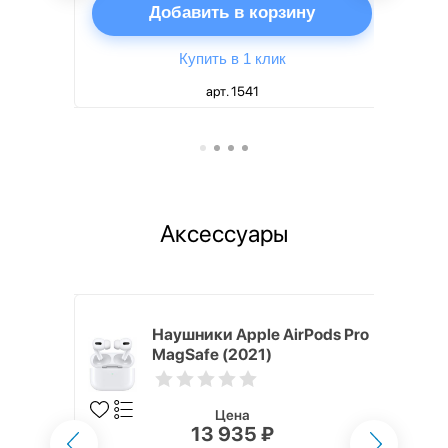
ну
Добавить в корзину
Купить в 1 клик
арт. 1541
Аксессуары
ядное
Наушники Apple AirPods Pro
g EP-
MagSafe (2021)
 быстрой
Цена
13 935 ₽