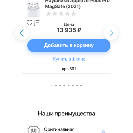
ядное
Наушники Apple AirPods Pro
g EP-
MagSafe (2021)
 быстрой
Цена
13 935 ₽
ну
Добавить в корзину
Купить в 1 клик
арт. 891
Наши преимущества
Оригинальная