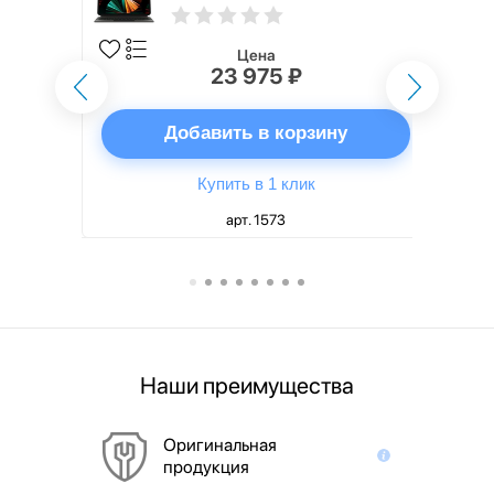
5th generation) русская,
черный
Цена
23 975 ₽
ну
Добавить в корзину
Купить в 1 клик
арт. 1573
Наши преимущества
Оригинальная
продукция