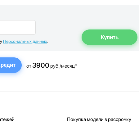
ку
Персональных данных
.
3900
кредит
от
руб./месяц*
атежей
Покупка модели в рассрочку