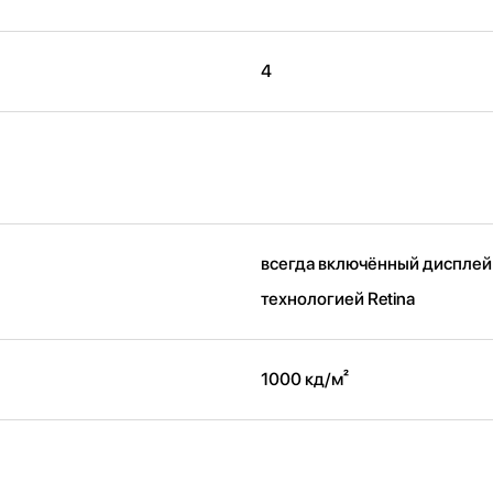
4
всегда включённый дисплей
технологией Retina
1000 кд/ м²