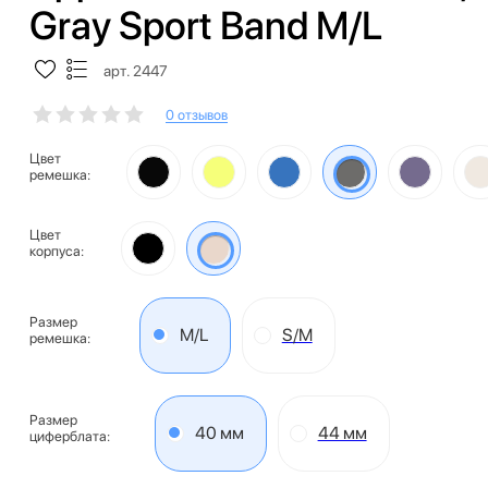
Gray Sport Band M/L
арт. 2447
0 отзывов
Цвет
ремешка:
Цвет
корпуса:
Размер
M/L
S/M
ремешка:
Размер
40 мм
44 мм
циферблата: