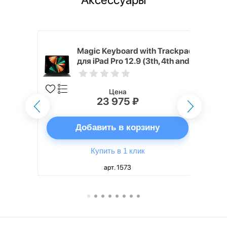
h Touch ID
Magic Keyboard with Trackpad
d русская,
для iPad Pro 12.9 (3th, 4th and
5th generation) русская,
черный
Цена
23 975 ₽
ну
Добавить в корзину
Купить в 1 клик
арт. 1573