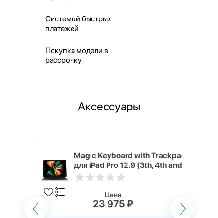
Системой быстрых
платежей
Покупка модели в
рассрочку
Аксессуары
h Touch ID
Magic Keyboard with Trackpad
d русская,
для iPad Pro 12.9 (3th, 4th and
5th generation) русская,
черный
Цена
23 975 ₽