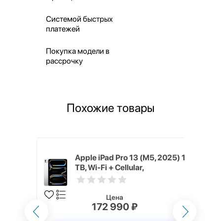
Системой быстрых
платежей
Покупка модели в
рассрочку
Похожие товары
M5, 2025)
Apple iPad Pro 13 (M5, 2025) 1
lar,
TB, Wi-Fi + Cellular,
ace Black)
Серебристый (Silver)
Цена
172 990 ₽