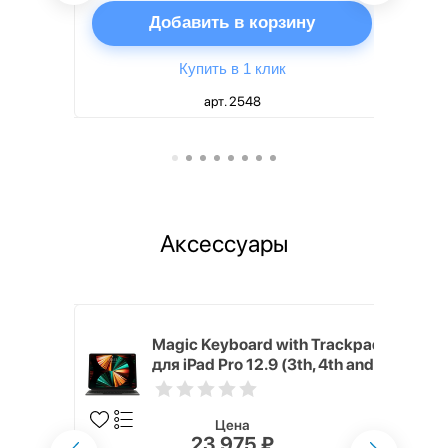
ну
Добавить в корзину
Купить в 1 клик
арт. 2548
Аксессуары
h Touch ID
Magic Keyboard with Trackpad
d русская,
для iPad Pro 12.9 (3th, 4th and
5th generation) русская,
черный
Цена
23 975 ₽