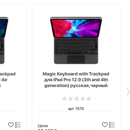
rackpad
Magic Keyboard with Trackpad
 Air
для iPad Pro 12.9 (3th and 4th
й
generation) русская, черный
арт. 1570
Цена