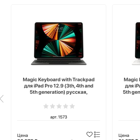
Magic Keyboard with Trackpad
Magic 
для iPad Pro 12.9 (3th, 4th and
для iP
5th generation) русская,
5th ge
черный
арт. 1573
Цена
Цена