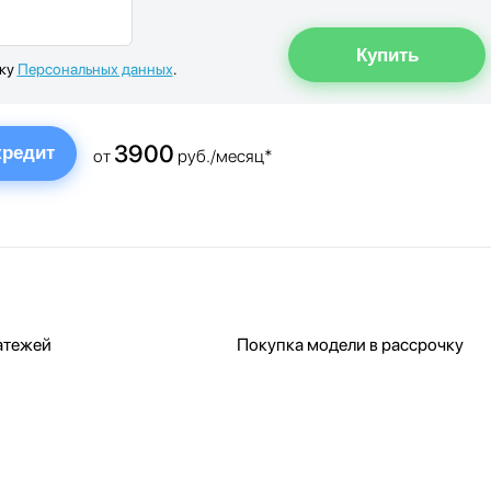
тку
Персональных данных
.
3900
кредит
от
руб./месяц*
атежей
Покупка модели в рассрочку