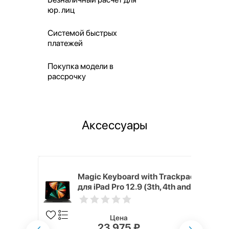
юр. лиц
Системой быстрых
платежей
Покупка модели в
рассрочку
Аксессуары
h Touch ID
Magic Keyboard with Trackpad
d русская,
для iPad Pro 12.9 (3th, 4th and
5th generation) русская,
черный
Цена
23 975 ₽