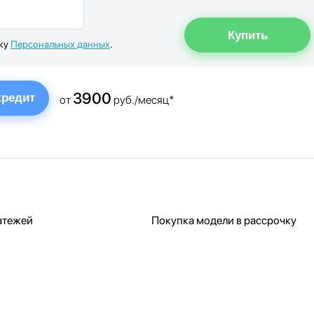
тку
Персональных данных
.
3900
кредит
от
руб./месяц*
атежей
Покупка модели в рассрочку