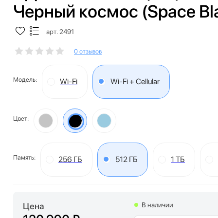
Черный космос (Space Bl
арт. 2491
0 отзывов
Модель:
Wi-Fi
Wi-Fi + Cellular
Цвет:
Память:
256 ГБ
512 ГБ
1 ТБ
Цена
В наличии