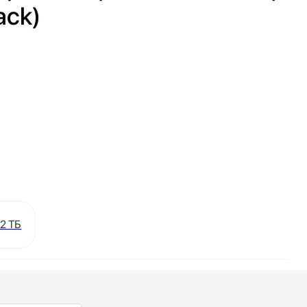
ack)
2 ТБ