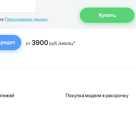
тку
Персональных данных
.
3900
кредит
от
руб./месяц*
атежей
Покупка модели в рассрочку