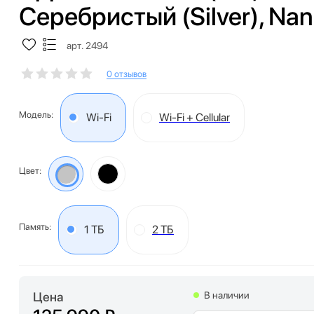
Серебристый (Silver), Nan
арт. 2494
0 отзывов
Модель:
Wi-Fi
Wi-Fi + Cellular
Цвет:
Память:
1 ТБ
2 ТБ
Цена
В наличии