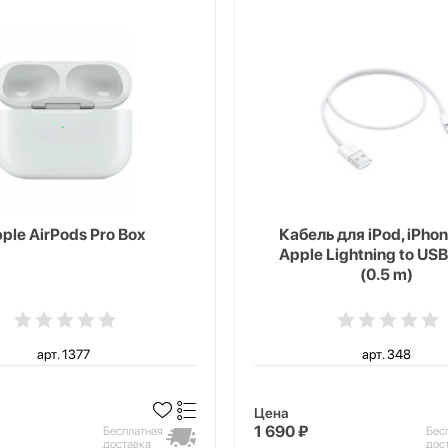
ple AirPods Pro Box
Кабель для iPod, iPhon
Apple Lightning to USB
(0.5 m)
арт. 1377
арт. 348
Цена
1 690 ₽
Бесплатная
Бес
доставка
дос