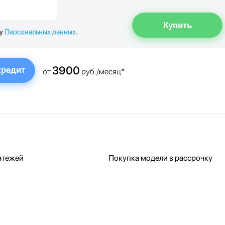
ку
Персональных данных
.
3900
кредит
от
руб./месяц*
атежей
Покупка модели в рассрочку