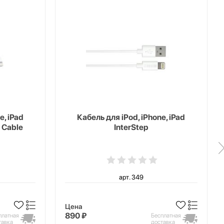
e, iPad
Кабель для iPod, iPhone, iPad
 Cable
InterStep
арт. 349
Цена
890 ₽
платная
Бесплатная
тавка
доставка