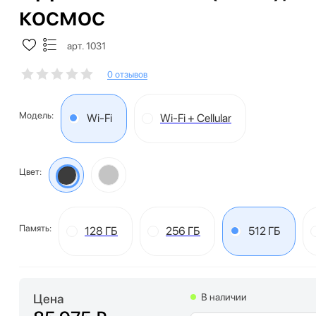
космос
арт. 1031
0 отзывов
Модель:
Wi-Fi
Wi-Fi + Cellular
Цвет:
Память:
128 ГБ
256 ГБ
512 ГБ
Цена
В наличии