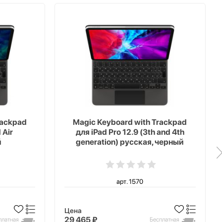
rackpad
Magic Keyboard with Trackpad
 Air
для iPad Pro 12.9 (3th and 4th
й
generation) русская, черный
арт. 1570
Цена
29 465 ₽
платная
Бесплатная