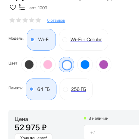
арт. 1009
0 отзывов
Модель:
Wi-Fi
Wi-Fi + Cellular
Цвет:
Память:
64 ГБ
256 ГБ
Цена
В наличии
52 975 ₽
Хочу дешевле!