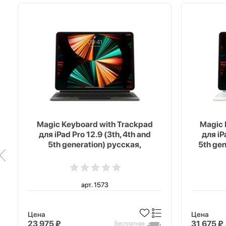
Magic Keyboard with Trackpad
Magic 
для iPad Pro 12.9 (3th, 4th and
для iP
5th generation) русская,
5th ge
черный
арт. 1573
Цена
Цена
23 975 ₽
31 675 ₽
Бесплатная