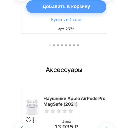
ну
Добавить в корзину
Купить в 1 клик
арт. 2572
Аксессуары
ядное
Наушники Apple AirPods Pro
g EP-
MagSafe (2021)
 быстрой
Цена
13 935 ₽