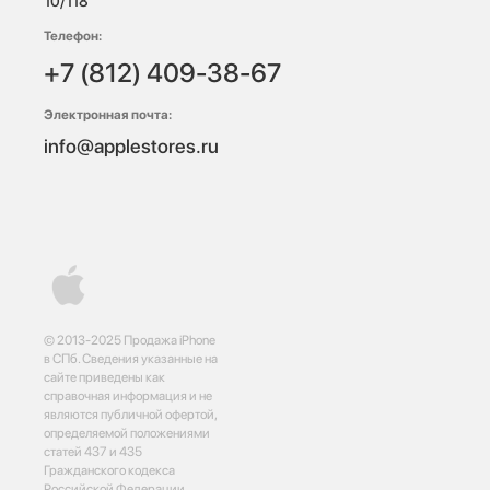
10/118 
Телефон:
+7 (812) 409-38-67
Электронная почта:
info@applestores.ru
© 2013-2025 Продажа iPhone
в СПб. Сведения указанные на
сайте приведены как
справочная информация и не
являются публичной офертой,
определяемой положениями
статей 437 и 435
Гражданского кодекса
Российской Федерации