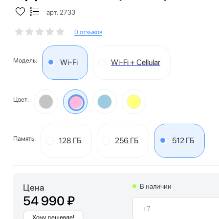
арт. 2733
0 отзывов
Модель:
Wi-Fi
Wi-Fi + Cellular
Цвет:
Память:
128 ГБ
256 ГБ
512 ГБ
Цена
В наличии
54 990 ₽
Хочу дешевле!