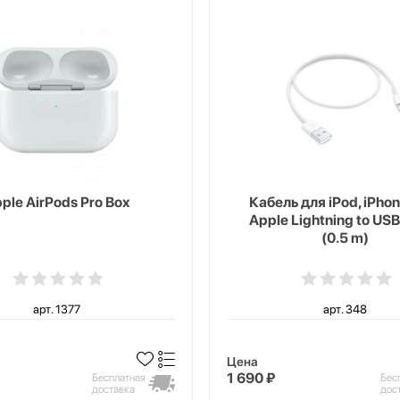
ple AirPods Pro Box
Кабель для iPod, iPhon
Apple Lightning to USB
(0.5 m)
арт. 1377
арт. 348
Цена
1 690 ₽
Бесплатная
Бес
доставка
дос