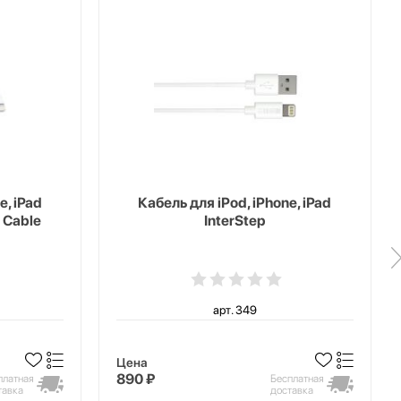
e, iPad
Кабель для iPod, iPhone, iPad
 Cable
InterStep
арт. 349
Цена
890 ₽
платная
Бесплатная
тавка
доставка