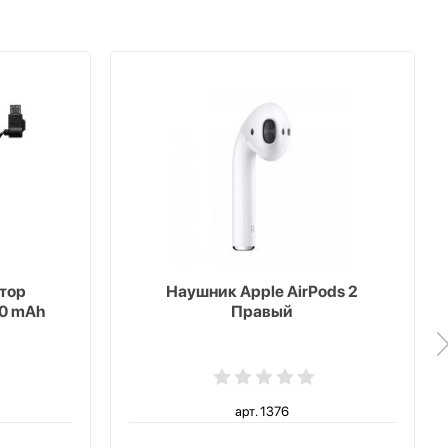
тор
Наушник Apple AirPods 2
00 mAh
Правый
арт. 1376